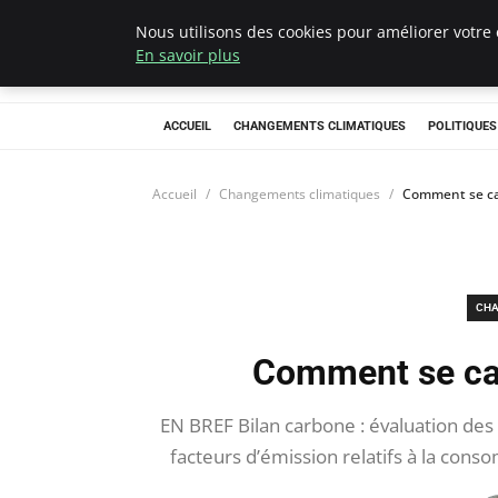
Nous utilisons des cookies pour améliorer votre 
Climategatecoun
En savoir plus
ACCUEIL
CHANGEMENTS CLIMATIQUES
POLITIQUE
Accueil
Changements climatiques
Comment se cal
CHA
Comment se cal
EN BREF Bilan carbone : évaluation des 
facteurs d’émission relatifs à la cons