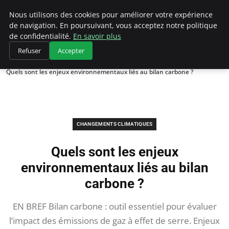
Climategatecountryclub.com
Nous utilisons des cookies pour améliorer votre expérience
de navigation. En poursuivant, vous acceptez notre politique
de confidentialité.
En savoir plus
Refuser
Accepter
Accueil
Changements climatiques
Quels sont les enjeux environnementaux liés au bilan carbone ?
CHANGEMENTS CLIMATIQUES
Quels sont les enjeux
environnementaux liés au bilan
carbone ?
EN BREF Bilan carbone : outil essentiel pour évaluer
l’impact des émissions de gaz à effet de serre. Enjeux