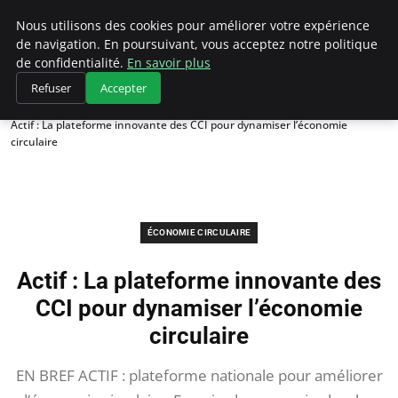
Climategatecountryclub.com
Nous utilisons des cookies pour améliorer votre expérience
de navigation. En poursuivant, vous acceptez notre politique
de confidentialité.
En savoir plus
Refuser
Accepter
Accueil
Économie circulaire
Actif : La plateforme innovante des CCI pour dynamiser l’économie
circulaire
ÉCONOMIE CIRCULAIRE
Actif : La plateforme innovante des
CCI pour dynamiser l’économie
circulaire
EN BREF ACTIF : plateforme nationale pour améliorer