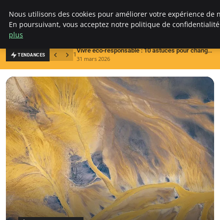
Climategatecountryclub.com
Nous utilisons des cookies pour améliorer votre expérience de n
En poursuivant, vous acceptez notre politique de confidentialit
plus
Vivre éco-responsable : 10 astuces pour changer vos habitudes
1
2
TENDANCES
31 mars 2026
1