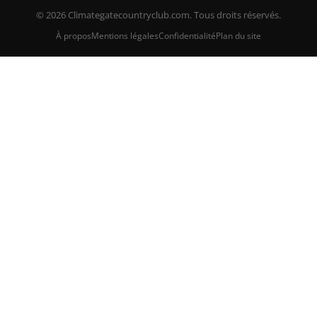
© 2026 Climategatecountryclub.com. Tous droits réservés.
À propos
Mentions légales
Confidentialité
Plan du site