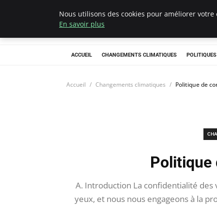
Nous utilisons des cookies pour améliorer votre 
Climategatecoun
En savoir plus
ACCUEIL
CHANGEMENTS CLIMATIQUES
POLITIQUE
Accueil
Changements climatiques
Politique de co
CHA
Politique 
A. Introduction La confidentialité des
yeux, et nous nous engageons à la prot