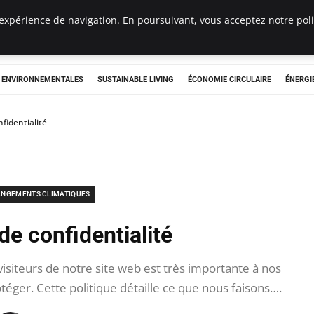
expérience de navigation. En poursuivant, vous acceptez notre polit
tryclub.com
S ENVIRONNEMENTALES
SUSTAINABLE LIVING
ÉCONOMIE CIRCULAIRE
ÉNERGI
nfidentialité
NGEMENTS CLIMATIQUES
de confidentialité
 visiteurs de notre site web est très importante à nos
éger. Cette politique détaille ce que nous faisons….