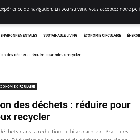
expérience de navigation. En poursuivant, vous acceptez notre polit
tryclub.com
S ENVIRONNEMENTALES
SUSTAINABLE LIVING
ÉCONOMIE CIRCULAIRE
ÉNERGI
ion des déchets : réduire pour mieux recycler
ÉCONOMIE CIRCULAIRE
ion des déchets : réduire pour
ux recycler
échets dans la réduction du bilan carbone. Pratiques