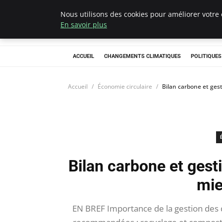
Nous utilisons des cookies pour améliorer votre 
Climategatecoun
En savoir plus
ACCUEIL
CHANGEMENTS CLIMATIQUES
POLITIQUE
Accueil
Économie circulaire
Bilan carbone et gest
Bilan carbone et gest
mie
EN BREF Importance de la gestion des d