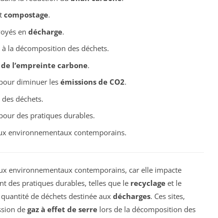
t
compostage
.
voyés en
décharge
.
 à la décomposition des déchets.
 de l’empreinte carbone
.
 pour diminuer les
émissions de CO2
.
des déchets.
our des pratiques durables.
njeux environnementaux contemporains.
ux environnementaux contemporains, car elle impacte
nt des pratiques durables, telles que le
recyclage
et le
la quantité de déchets destinée aux
décharges
. Ces sites,
ssion de
gaz à effet de serre
lors de la décomposition des