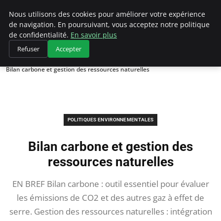
Climategatecountryclub.com
Nous utilisons des cookies pour améliorer votre expérience
de navigation. En poursuivant, vous acceptez notre politique
de confidentialité.
En savoir plus
Refuser
Accepter
Accueil
Politiques environnementales
Bilan carbone et gestion des ressources naturelles
POLITIQUES ENVIRONNEMENTALES
Bilan carbone et gestion des
ressources naturelles
EN BREF Bilan carbone : outil essentiel pour évaluer
les émissions de CO2 et des autres gaz à effet de
serre. Gestion des ressources naturelles : intégration