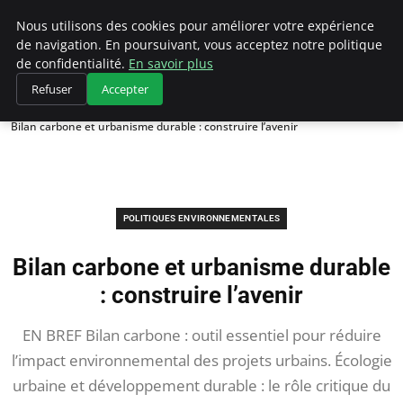
Climategatecountryclub.com
Nous utilisons des cookies pour améliorer votre expérience
de navigation. En poursuivant, vous acceptez notre politique
de confidentialité.
En savoir plus
Refuser
Accepter
Accueil
Politiques environnementales
Bilan carbone et urbanisme durable : construire l’avenir
POLITIQUES ENVIRONNEMENTALES
Bilan carbone et urbanisme durable
: construire l’avenir
EN BREF Bilan carbone : outil essentiel pour réduire
l’impact environnemental des projets urbains. Écologie
urbaine et développement durable : le rôle critique du