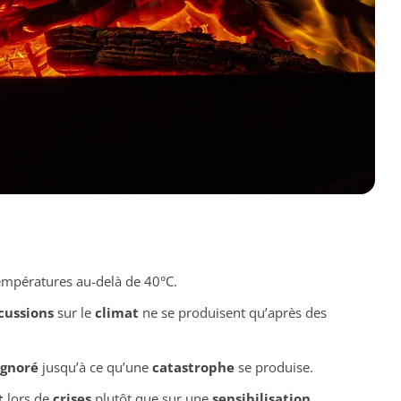
empératures au-delà de 40°C.
cussions
sur le
climat
ne se produisent qu’après des
ignoré
jusqu’à ce qu’une
catastrophe
se produise.
t
lors de
crises
plutôt que sur une
sensibilisation