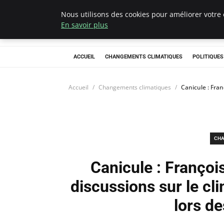
Nous utilisons des cookies pour améliorer votre 
Climategatecoun
En savoir plus
ACCUEIL
CHANGEMENTS CLIMATIQUES
POLITIQUE
Accueil
Changements climatiques
Canicule : Fra
CHA
Canicule : Franço
discussions sur le c
lors d