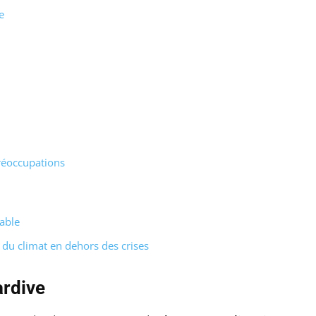
e
réoccupations
able
du climat en dehors des crises
ardive