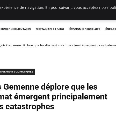
expérience de navigation. En poursuivant, vous acceptez notre polit
tryclub.com
S ENVIRONNEMENTALES
SUSTAINABLE LIVING
ÉCONOMIE CIRCULAIRE
ÉNERGI
nçois Gemenne déplore que les discussions sur le climat émergent principalem
NGEMENTS CLIMATIQUES
is Gemenne déplore que les
limat émergent principalement
es catastrophes