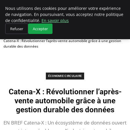
Climategatecountryclub.com
Nous utilisons des cookies pour améliorer votre expérience
de navigation. En poursuivant, vous acceptez notre politique
de confidentialité.
En savoir plus
Refuser
Accepter
Accueil
Économie circulaire
Catena-X : Révolutionner l’après-vente automobile grâce à une gestion
durable des données
ÉCONOMIE CIRCULAIRE
Catena-X : Révolutionner l’après-
vente automobile grâce à une
gestion durable des données
EN BREF Catena-X : Un écosystème de données ouvert