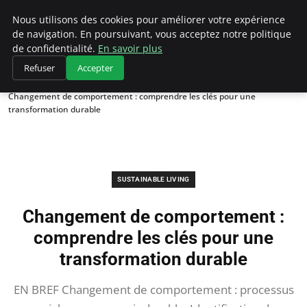
Climategatecountryclub.com
Nous utilisons des cookies pour améliorer votre expérience
de navigation. En poursuivant, vous acceptez notre politique
de confidentialité.
En savoir plus
Refuser
Accepter
Accueil
Sustainable Living
Changement de comportement : comprendre les clés pour une
transformation durable
SUSTAINABLE LIVING
Changement de comportement :
comprendre les clés pour une
transformation durable
EN BREF Changement de comportement : processus