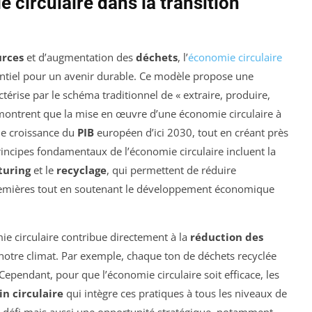
 circulaire dans la transition
urces
et d’augmentation des
déchets
, l’
économie circulaire
el pour un avenir durable. Ce modèle propose une
actérise par le schéma traditionnel de « extraire, produire,
 montrent que la mise en œuvre d’une économie circulaire à
de croissance du
PIB
européen d’ici 2030, tout en créant près
incipes fondamentaux de l’économie circulaire incluent la
turing
et le
recyclage
, qui permettent de réduire
remières tout en soutenant le développement économique
mie circulaire contribue directement à la
réduction des
 notre climat. Par exemple, chaque ton de déchets recyclée
 Cependant, pour que l’économie circulaire soit efficace, les
n circulaire
qui intègre ces pratiques à tous les niveaux de