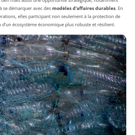
e défi mais aussi une opportunité stratégique, notamment
t à se démarquer avec des
modèles d’affaires durables
. En
ations, elles participant non seulement à la protection de
n d’un écosystème économique plus robuste et résilient.