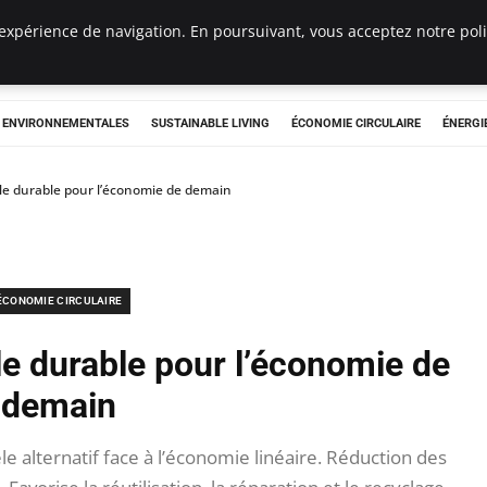
expérience de navigation. En poursuivant, vous acceptez notre polit
tryclub.com
S ENVIRONNEMENTALES
SUSTAINABLE LIVING
ÉCONOMIE CIRCULAIRE
ÉNERGI
èle durable pour l’économie de demain
ÉCONOMIE CIRCULAIRE
le durable pour l’économie de
demain
 alternatif face à l’économie linéaire. Réduction des