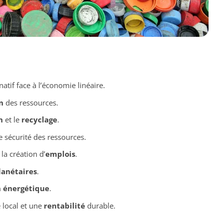
atif face à l’économie linéaire.
n
des ressources.
n
et le
recyclage
.
e sécurité des ressources.
 la création d’
emplois
.
lanétaires
.
n énergétique
.
local et une
rentabilité
durable.