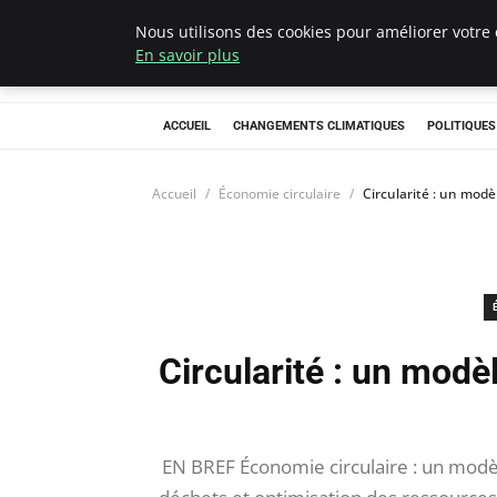
Nous utilisons des cookies pour améliorer votre 
Climategatecoun
En savoir plus
ACCUEIL
CHANGEMENTS CLIMATIQUES
POLITIQUE
Accueil
Économie circulaire
Circularité : un mod
Circularité : un modè
EN BREF Économie circulaire : un modèle