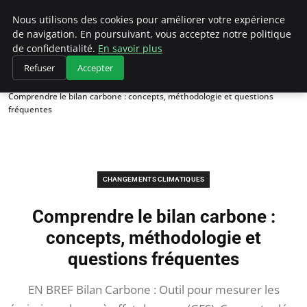
Climategatecountryclub.com
Nous utilisons des cookies pour améliorer votre expérience
de navigation. En poursuivant, vous acceptez notre politique
de confidentialité.
En savoir plus
Refuser
Accepter
Accueil
Changements climatiques
Comprendre le bilan carbone : concepts, méthodologie et questions
fréquentes
CHANGEMENTS CLIMATIQUES
Comprendre le bilan carbone :
concepts, méthodologie et
questions fréquentes
EN BREF Bilan Carbone : Outil pour mesurer les