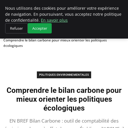
Climategatecountryclub.com
Nous utilisons des cookies pour améliorer votre expérience
de navigation. En poursuivant, vous acceptez notre politique
de confidentialité.
En savoir plus
Refuser
Accepter
Accueil
Politiques environnementales
Comprendre le bilan carbone pour mieux orienter les politiques
écologiques
POLITIQUES ENVIRONNEMENTALES
Comprendre le bilan carbone pour
mieux orienter les politiques
écologiques
EN BREF Bilan Carbone : outil de comptabilité des