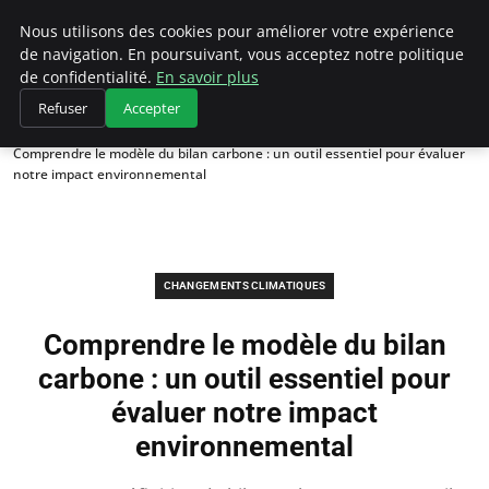
Climategatecountryclub.com
Nous utilisons des cookies pour améliorer votre expérience
de navigation. En poursuivant, vous acceptez notre politique
de confidentialité.
En savoir plus
Refuser
Accepter
Accueil
Changements climatiques
Comprendre le modèle du bilan carbone : un outil essentiel pour évaluer
notre impact environnemental
CHANGEMENTS CLIMATIQUES
Comprendre le modèle du bilan
carbone : un outil essentiel pour
évaluer notre impact
environnemental