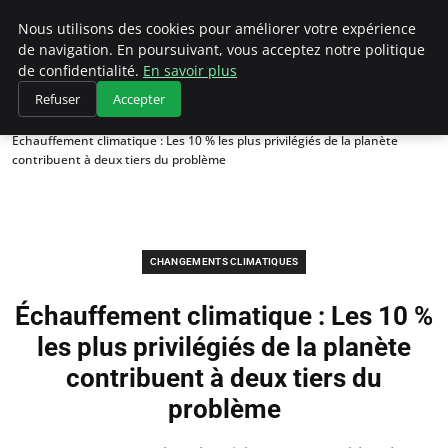
Climategatecountryclub.com
Nous utilisons des cookies pour améliorer votre expérience
de navigation. En poursuivant, vous acceptez notre politique
de confidentialité.
En savoir plus
Refuser
Accepter
Accueil
Changements climatiques
Échauffement climatique : Les 10 % les plus privilégiés de la planète
contribuent à deux tiers du problème
CHANGEMENTS CLIMATIQUES
Échauffement climatique : Les 10 %
les plus privilégiés de la planète
contribuent à deux tiers du
problème