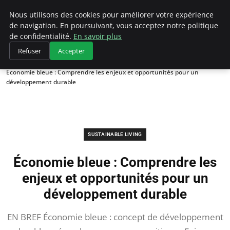
Climategatecountryclub.com
Nous utilisons des cookies pour améliorer votre expérience
de navigation. En poursuivant, vous acceptez notre politique
de confidentialité.
En savoir plus
Refuser
Accepter
Accueil
Sustainable Living
Économie bleue : Comprendre les enjeux et opportunités pour un
développement durable
SUSTAINABLE LIVING
Économie bleue : Comprendre les
enjeux et opportunités pour un
développement durable
EN BREF Économie bleue : concept de développement