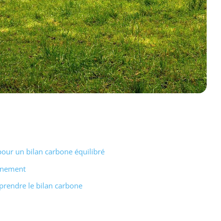
pour un bilan carbone équilibré
onnement
mprendre le bilan carbone