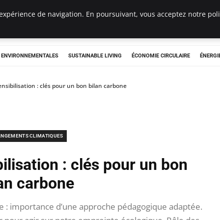
expérience de navigation. En poursuivant, vous acceptez notre polit
tryclub.com
S ENVIRONNEMENTALES
SUSTAINABLE LIVING
ÉCONOMIE CIRCULAIRE
ÉNERGI
nsibilisation : clés pour un bon bilan carbone
NGEMENTS CLIMATIQUES
ilisation : clés pour un bon
lan carbone
one : importance d’une approche pédagogique adaptée.