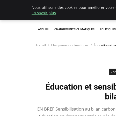
Nous utilisons des cookies pour améliorer votre 
Climategatecoun
En savoir plus
ACCUEIL
CHANGEMENTS CLIMATIQUES
POLITIQUE
Accueil
Changements climatiques
Éducation et se
CHA
Éducation et sensib
bi
EN BREF Sensibilisation au bilan carb