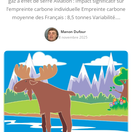
gaz à effet de serre Aviation : Impact significatif sur
l’empreinte carbone individuelle Empreinte carbone
moyenne des Français : 8,5 tonnes Variabilité….
Manon Dufour
8 novembre 2025