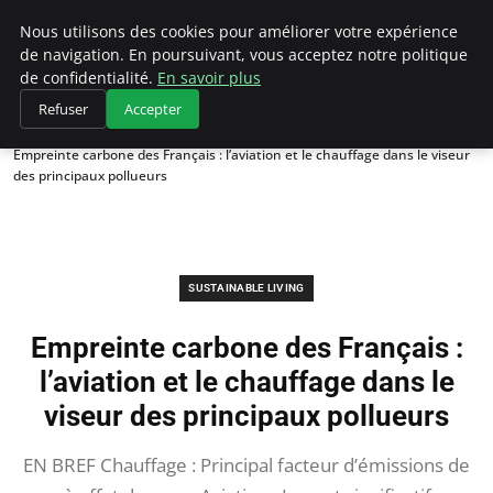
Climategatecountryclub.com
Nous utilisons des cookies pour améliorer votre expérience
de navigation. En poursuivant, vous acceptez notre politique
de confidentialité.
En savoir plus
Refuser
Accepter
Accueil
Sustainable Living
Empreinte carbone des Français : l’aviation et le chauffage dans le viseur
des principaux pollueurs
SUSTAINABLE LIVING
Empreinte carbone des Français :
l’aviation et le chauffage dans le
viseur des principaux pollueurs
EN BREF Chauffage : Principal facteur d’émissions de