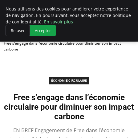
Climategatecountryclub.com
Nous utilisons des cookies pour améliorer votre expérience
de navigation. En poursuivant, vous acceptez notre politique
de confidentialité.
En savoir plus
Refuser
Accepter
Accueil
Économie circulaire
Free s’engage dans l’économie circulaire pour diminuer son impact
carbone
ÉCONOMIE CIRCULAIRE
Free s’engage dans l’économie
circulaire pour diminuer son impact
carbone
EN BREF Engagement de Free dans l’économie