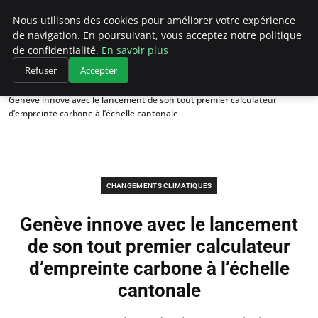
Climategatecountryclub.com
Nous utilisons des cookies pour améliorer votre expérience
de navigation. En poursuivant, vous acceptez notre politique
de confidentialité.
En savoir plus
Refuser
Accepter
Accueil
Changements climatiques
Genève innove avec le lancement de son tout premier calculateur
d’empreinte carbone à l’échelle cantonale
CHANGEMENTS CLIMATIQUES
Genève innove avec le lancement
de son tout premier calculateur
d’empreinte carbone à l’échelle
cantonale