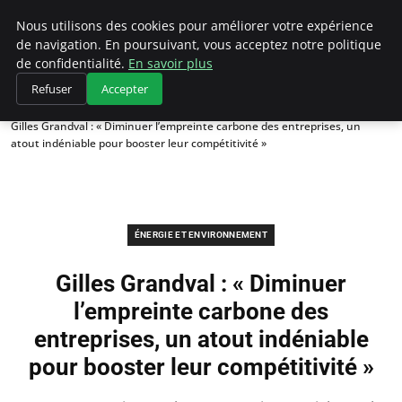
Climategatecountryclub.com
Nous utilisons des cookies pour améliorer votre expérience
de navigation. En poursuivant, vous acceptez notre politique
de confidentialité.
En savoir plus
Refuser
Accepter
Accueil
Énergie et environnement
Gilles Grandval : « Diminuer l’empreinte carbone des entreprises, un
atout indéniable pour booster leur compétitivité »
ÉNERGIE ET ENVIRONNEMENT
Gilles Grandval : « Diminuer
l’empreinte carbone des
entreprises, un atout indéniable
pour booster leur compétitivité »