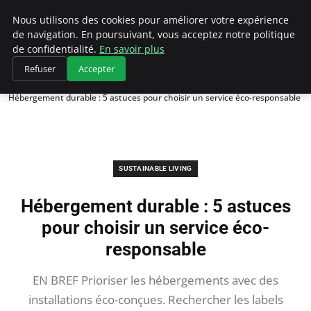
Climategatecountryclub.com
Nous utilisons des cookies pour améliorer votre expérience
de navigation. En poursuivant, vous acceptez notre politique
de confidentialité.
En savoir plus
Refuser
Accepter
Accueil
Sustainable Living
Hébergement durable : 5 astuces pour choisir un service éco-responsable
SUSTAINABLE LIVING
Hébergement durable : 5 astuces
pour choisir un service éco-
responsable
EN BREF Prioriser les hébergements avec des
installations éco-conçues. Rechercher les labels