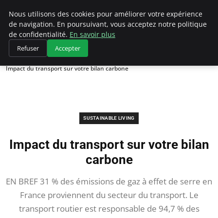
Climategatecountryclub.com
Nous utilisons des cookies pour améliorer votre expérience
de navigation. En poursuivant, vous acceptez notre politique
de confidentialité.
En savoir plus
Refuser
Accepter
Accueil
Sustainable Living
Impact du transport sur votre bilan carbone
SUSTAINABLE LIVING
Impact du transport sur votre bilan
carbone
EN BREF 31 % des émissions de gaz à effet de serre en
France proviennent du secteur du transport. Le
transport routier est responsable de 94,7 % des