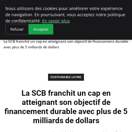
Climategatecountryclub.com
Nous utilisons des cookies pour améliorer votre expérience
de navigation. En poursuivant, vous acceptez notre politique
de confidentialité.
En savoir plus
Refuser
Accepter
Accueil
Sustainable Living
La SCB franchit un cap en atteignant son objectif de financement durable
avec plus de 5 milliards de dollars
SUSTAINABLE LIVING
La SCB franchit un cap en
atteignant son objectif de
financement durable avec plus de 5
milliards de dollars