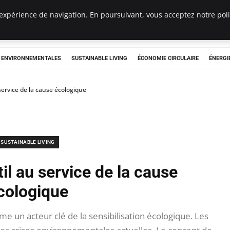
expérience de navigation. En poursuivant, vous acceptez notre polit
tryclub.com
S ENVIRONNEMENTALES
SUSTAINABLE LIVING
ÉCONOMIE CIRCULAIRE
ÉNERGI
service de la cause écologique
SUSTAINABLE LIVING
il au service de la cause
cologique
 un acteur clé de la sensibilisation écologique. Les