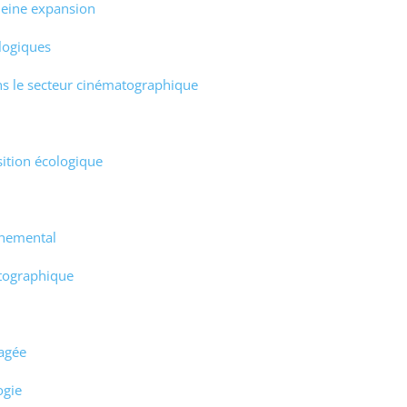
leine expansion
ologiques
ans le secteur cinématographique
sition écologique
nnemental
atographique
gagée
ogie