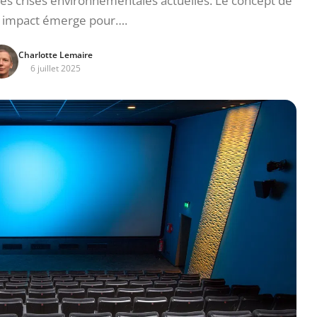
es crises environnementales actuelles. Le concept de
 impact émerge pour….
Charlotte Lemaire
6 juillet 2025