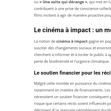
ou
« Une suite qui dérange »
, qui met en 
contribuent à une prise de conscience collect
films incitent à agir de manière proactive pour
Le cinéma à impact : un 
La notion de
cinéma à impact
gagne en popu
susciter des changements sociaux et environn
cherchent à informer et à inciter le public à 
perte de biodiversité et l’urgence climatique.
Le soutien financier pour les réc
Malgré cette montée en puissance du cinéma à 
notamment en matière de financements. Les 
nécessitent un soutien financier conséquent po
risque que certains récits soient influencés pa
détriment d’un message véritablement durab