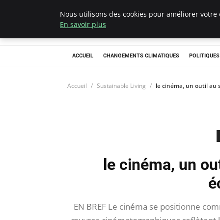
Nous utilisons des cookies pour améliorer votre 
Climategatecoun
En savoir plus
ACCUEIL
CHANGEMENTS CLIMATIQUES
POLITIQUE
Accueil
Sustainable Living
le cinéma, un outil au 
le cinéma, un out
é
EN BREF Le cinéma se positionne comme