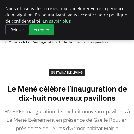
Climategatecountryclub.com
Nous utilisons des cookies pour améliorer votre expérience
de navigation. En poursuivant, vous acceptez notre politique
de confidentialité.
En savoir plus
Refuser
Accepter
Accueil
Sustainable Living
Le Mené célèbre l’inauguration de dix-huit nouveaux pavillons
SUSTAINABLE LIVING
Le Mené célèbre l’inauguration de
dix-huit nouveaux pavillons
EN BREF Inauguration de dix-huit nouveaux pavillons à
Le Mené Événement en présence de Gaëlle Routier,
présidente de Terres d’Armor habitat Mairie