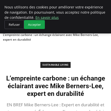
Climategatecountryclub.com
Nous utilisons des cookies pour améliorer votre expérience
de navigation. En poursuivant, vous acceptez notre politique
de confidentialité.
En savoir plus
Refuser
Accepter
Accueil
Sustainable Living
L’empreinte carbone : un échange éclairant avec Mike Berners-Lee,
expert en durabilité
SUSTAINABLE LIVING
L’empreinte carbone : un échange
éclairant avec Mike Berners-Lee,
expert en durabilité
EN BREF Mike Berners-Lee : Expert en durabilité et