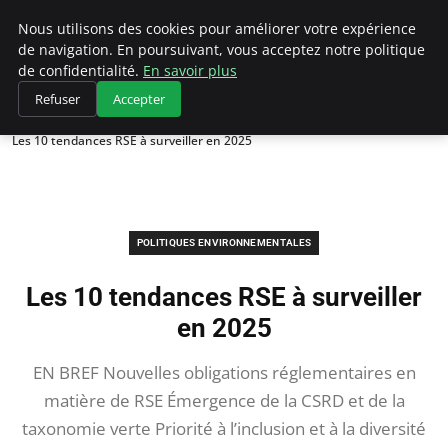
Climategatecountryclub.com
Nous utilisons des cookies pour améliorer votre expérience
de navigation. En poursuivant, vous acceptez notre politique
de confidentialité.
En savoir plus
Refuser
Accepter
Accueil
Politiques environnementales
Les 10 tendances RSE à surveiller en 2025
POLITIQUES ENVIRONNEMENTALES
Les 10 tendances RSE à surveiller
en 2025
EN BREF Nouvelles obligations réglementaires en
matière de RSE Émergence de la CSRD et de la
taxonomie verte Priorité à l’inclusion et à la diversité