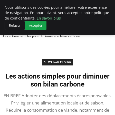
Climategatecountryclub.com
Nous utilisons des cookies pour améliorer votre expérience
de navigation. En poursuivant, vous acceptez notre politique
de confidentialité.
En savoir plus
Refuser
Accepter
Accueil
Sustainable Living
Les actions simples pour diminuer son bilan carbone
SUSTAINABLE LIVING
Les actions simples pour diminuer
son bilan carbone
EN BREF Adopter des déplacements écoresponsables.
Privilégier une alimentation locale et de saison.
Réduire la consommation de viande, notamment de