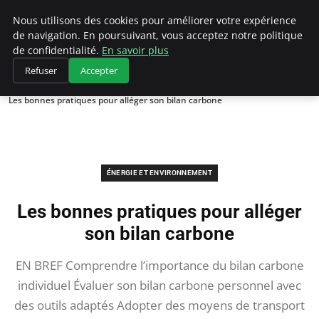
Climategatecountryclub.com
Nous utilisons des cookies pour améliorer votre expérience
de navigation. En poursuivant, vous acceptez notre politique
de confidentialité.
En savoir plus
Refuser
Accepter
Accueil
Énergie et environnement
Les bonnes pratiques pour alléger son bilan carbone
ÉNERGIE ET ENVIRONNEMENT
Les bonnes pratiques pour alléger
son bilan carbone
EN BREF Comprendre l’importance du bilan carbone
individuel Évaluer son bilan carbone personnel avec
des outils adaptés Adopter des moyens de transport