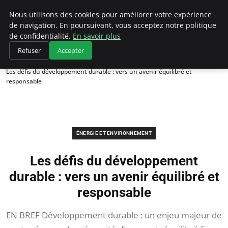
Climategatecountryclub.com
Nous utilisons des cookies pour améliorer votre expérience
de navigation. En poursuivant, vous acceptez notre politique
de confidentialité.
En savoir plus
Refuser
Accepter
Accueil
Énergie et environnement
Les défis du développement durable : vers un avenir équilibré et
responsable
ÉNERGIE ET ENVIRONNEMENT
Les défis du développement
durable : vers un avenir équilibré et
responsable
EN BREF Développement durable : un enjeu majeur de