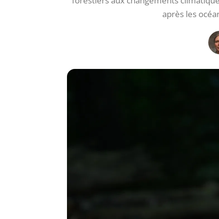
forestiers aux changements climatiqu
après les océa