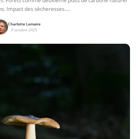
es. Forêts comme deuxième puits de carbone naturel
ns. Impact des sècheresses….
Charlotte Lemaire
9 octobre 2025