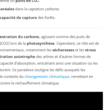
vienne un
puits de CO₂
.
boréales
dans la captation carbone.
capacité de capture
des forêts.
estration du carbone
, agissant comme des puits de
(CO2) lors de la
photosynthèse
. Cependant, ce rôle est de
vironnementaux, notamment les
sécheresses
et les
stress
iration autotrophe
des arbres et d’autres formes de
apacité d’absorption, entraînant ainsi une situation où les
turent. Ce paradoxe souligne les défis auxquels les
 le contexte du
changement climatique
, remettant en
 contre le réchauffement climatique.