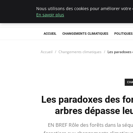
Nous utilisons des cookies pour améliorer votre 
Climategatecoun
En savoir plus
ACCUEIL
CHANGEMENTS CLIMATIQUES
POLITIQUE
Accueil
Changements climatiques
Les paradoxes d
CHA
Les paradoxes des for
arbres dépasse leu
EN BREF Rôle des forêts dans la séq