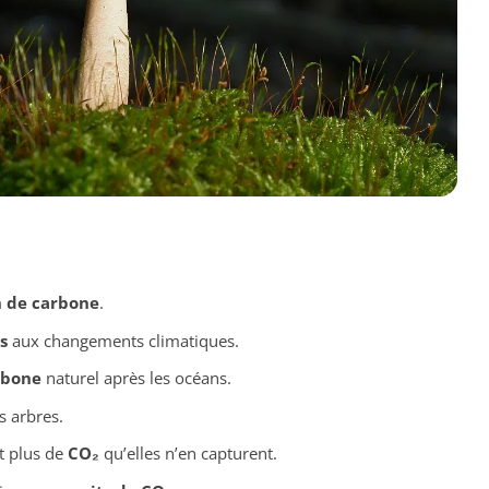
n de carbone
.
s
aux changements climatiques.
rbone
naturel après les océans.
s arbres.
t plus de
CO₂
qu’elles n’en capturent.