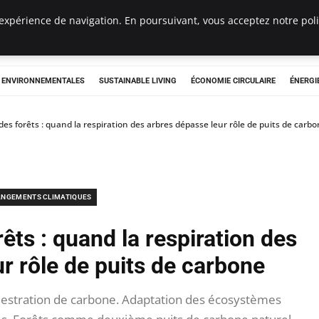
expérience de navigation. En poursuivant, vous acceptez notre polit
tryclub.com
S ENVIRONNEMENTALES
SUSTAINABLE LIVING
ÉCONOMIE CIRCULAIRE
ÉNERGI
es forêts : quand la respiration des arbres dépasse leur rôle de puits de carb
NGEMENTS CLIMATIQUES
êts : quand la respiration des
r rôle de puits de carbone
uestration de carbone. Adaptation des écosystèmes