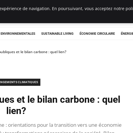
expérience de navigation. En poursuivant, vous acceptez notre polit
tryclub.com
S ENVIRONNEMENTALES
SUSTAINABLE LIVING
ÉCONOMIE CIRCULAIRE
ÉNERGI
publiques et le bilan carbone : quel lien?
NGEMENTS CLIMATIQUES
ues et le bilan carbone : quel
lien?
e : orientations pour la transition vers une économie