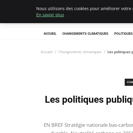
Nous utilisons des cookies pour améliorer votre 
Climategatecoun
En savoir plus
ACCUEIL
CHANGEMENTS CLIMATIQUES
POLITIQUE
Accueil
Changements climatiques
Les politiques 
CHA
Les politiques publiq
EN BREF Stratégie nationale bas-carbon