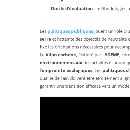
Outils d’évaluation
: méthodologies p
Les
politiques publiques
jouent un rôle cru
serre
et l’atteinte des objectifs de neutralité
fixe les orientations nécessaires pour accom
Le
bilan carbone
, élaboré par l’
ADEME
, con
environnementaux
des activités économiqu
l’
empreinte écologiques
. Les
politiques c
qualité de l’air, doivent être étroitement ali
garantir une transition efficace vers un mod