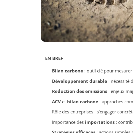
EN BREF
Bilan carbone
: outil clé pour mesurer
Développement durable
: nécessité d
Réduction des émissions
: enjeux maj
ACV
et
bilan carbone
: approches com
Rôle des entreprises : s’engager concr
Importance des
importations
: contribu
Stratégies efficaces
: actions simples