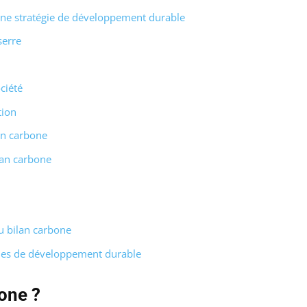
une stratégie de développement durable
serre
ciété
tion
lan carbone
lan carbone
u bilan carbone
égies de développement durable
one ?