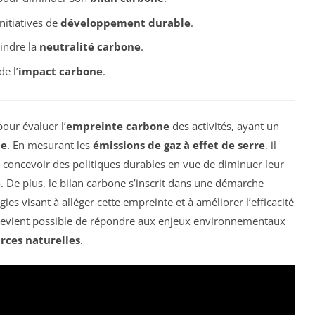
initiatives de
développement durable
.
eindre la
neutralité carbone
.
de l’
impact carbone
.
pour évaluer l’
empreinte carbone
des activités, ayant un
le
. En mesurant les
émissions de gaz à effet de serre
, il
e concevoir des politiques durables en vue de diminuer leur
e
. De plus, le bilan carbone s’inscrit dans une démarche
gies visant à alléger cette empreinte et à améliorer l’efficacité
l devient possible de répondre aux enjeux environnementaux
rces naturelles
.