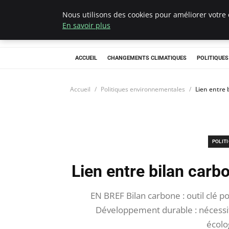
Nous utilisons des cookies pour améliorer votre 
Climategatecoun
En savoir plus
ACCUEIL
CHANGEMENTS CLIMATIQUES
POLITIQUE
Accueil
Politiques environnementales
Lien entre 
POLIT
Lien entre bilan car
EN BREF Bilan carbone : outil clé p
Développement durable : nécessité
écolo