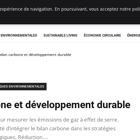
expérience de navigation. En poursuivant, vous acceptez notre polit
tryclub.com
S ENVIRONNEMENTALES
SUSTAINABLE LIVING
ÉCONOMIE CIRCULAIRE
ÉNERGI
bilan carbone et développement durable
IQUES ENVIRONNEMENTALES
bone et développement durable
our mesurer les émissions de gaz à effet de serre.
 d’intégrer le bilan carbone dans les stratégies
giques. Réduction….