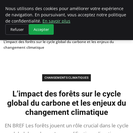
Climategatecountryclub.com
Nous utilisons des cookies pour améliorer votre expérience
de navigation. En poursuivant, vous acceptez notre politique
de confidentialité.
En savoir plus
Refuser
Accepter
Accueil
Changements climatiques
L’impact des forêts sur le cycle global du carbone et les enjeux du
changement climatique
CHANGEMENTS CLIMATIQUES
L’impact des forêts sur le cycle
global du carbone et les enjeux du
changement climatique
EN BREF Les forêts jouent un rôle crucial dans le cycle