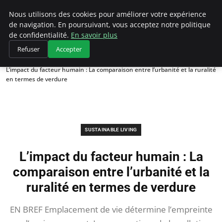
Climategatecountryclub.com
Nous utilisons des cookies pour améliorer votre expérience
de navigation. En poursuivant, vous acceptez notre politique
de confidentialité.
En savoir plus
Refuser
Accepter
Accueil
Sustainable Living
L’impact du facteur humain : La comparaison entre l’urbanité et la ruralité
en termes de verdure
SUSTAINABLE LIVING
L’impact du facteur humain : La
comparaison entre l’urbanité et la
ruralité en termes de verdure
EN BREF Emplacement de vie détermine l’empreinte