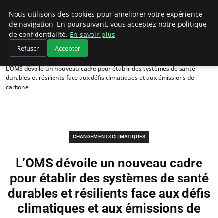
Climategatecountryclub.com
Nous utilisons des cookies pour améliorer votre expérience
de navigation. En poursuivant, vous acceptez notre politique
de confidentialité.
En savoir plus
Refuser
Accepter
Accueil
Changements climatiques
L’OMS dévoile un nouveau cadre pour établir des systèmes de santé
durables et résilients face aux défis climatiques et aux émissions de
carbone
CHANGEMENTS CLIMATIQUES
L’OMS dévoile un nouveau cadre
pour établir des systèmes de santé
durables et résilients face aux défis
climatiques et aux émissions de