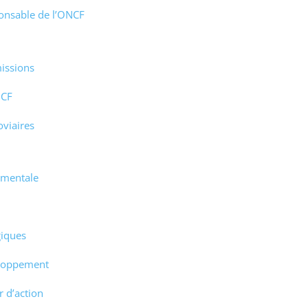
onsable de l’ONCF
missions
NCF
oviaires
nementale
giques
eloppement
 d’action