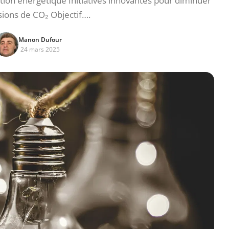
sition énergétique Initiatives innovantes pour diminuer
sions de CO₂ Objectif….
Manon Dufour
24 mars 2025