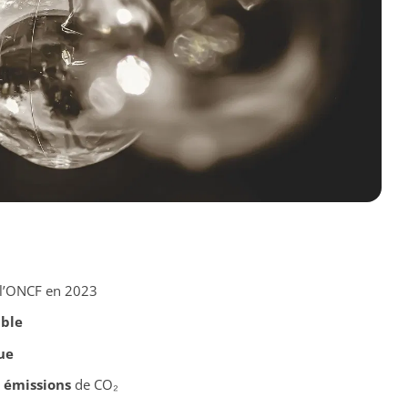
l’ONCF en 2023
able
ue
s
émissions
de CO₂