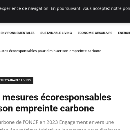
expérience de navigation. En poursuivant, vous acceptez notre polit
tryclub.com
S ENVIRONNEMENTALES
SUSTAINABLE LIVING
ÉCONOMIE CIRCULAIRE
ÉNERGI
ures écoresponsables pour diminuer son empreinte carbone
SUSTAINABLE LIVING
 mesures écoresponsables
son empreinte carbone
carbone de l’ONCF en 2023 Engagement envers une