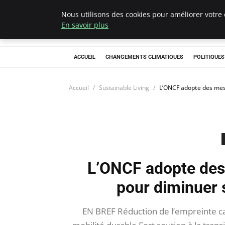
Nous utilisons des cookies pour améliorer votre 
Climategatecoun
En savoir plus
ACCUEIL
CHANGEMENTS CLIMATIQUES
POLITIQUE
Accueil
Sustainable Living
L’ONCF adopte des mes
L’ONCF adopte des
pour diminuer 
EN BREF Réduction de l’empreinte 