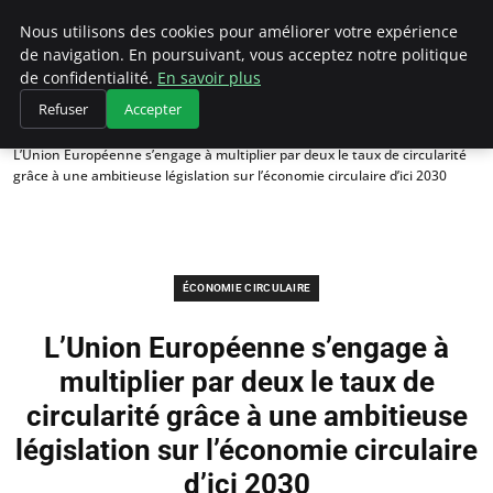
Climategatecountryclub.com
Nous utilisons des cookies pour améliorer votre expérience
de navigation. En poursuivant, vous acceptez notre politique
de confidentialité.
En savoir plus
Refuser
Accepter
Accueil
Économie circulaire
L’Union Européenne s’engage à multiplier par deux le taux de circularité
grâce à une ambitieuse législation sur l’économie circulaire d’ici 2030
ÉCONOMIE CIRCULAIRE
L’Union Européenne s’engage à
multiplier par deux le taux de
circularité grâce à une ambitieuse
législation sur l’économie circulaire
d’ici 2030