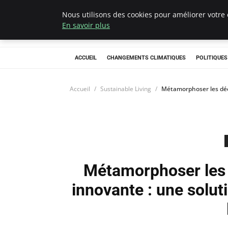
Nous utilisons des cookies pour améliorer votre 
Climategatecoun
En savoir plus
ACCUEIL
CHANGEMENTS CLIMATIQUES
POLITIQUE
Accueil
Sustainable Living
Métamorphoser les déc
Métamorphoser les
innovante : une soluti