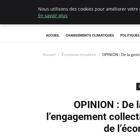
Nous utilisons des cookies pour améliorer votre 
Climategatecoun
En savoir plus
ACCUEIL
CHANGEMENTS CLIMATIQUES
POLITIQUE
Accueil
Économie circulaire
OPINION : De la gesti
OPINION : De l
l’engagement collect
de l’éco