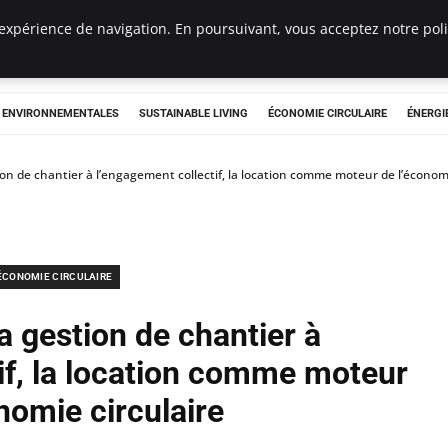
expérience de navigation. En poursuivant, vous acceptez notre polit
tryclub.com
S ENVIRONNEMENTALES
SUSTAINABLE LIVING
ÉCONOMIE CIRCULAIRE
ÉNERGI
on de chantier à l’engagement collectif, la location comme moteur de l’économi
ÉCONOMIE CIRCULAIRE
a gestion de chantier à
if, la location comme moteur
nomie circulaire