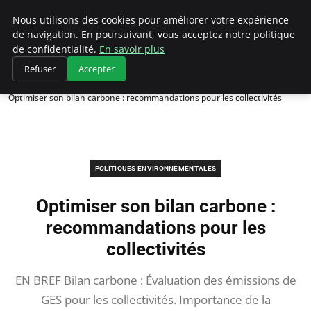
Climategatecountryclub.com
Nous utilisons des cookies pour améliorer votre expérience
de navigation. En poursuivant, vous acceptez notre politique
de confidentialité.
En savoir plus
Refuser
Accepter
Accueil
Politiques environnementales
Optimiser son bilan carbone : recommandations pour les collectivités
POLITIQUES ENVIRONNEMENTALES
Optimiser son bilan carbone :
recommandations pour les
collectivités
EN BREF Bilan carbone : Évaluation des émissions de
GES pour les collectivités. Importance de la