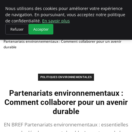
Climategatecountryclub.com
Nous utilisons des cookies pour améliorer votre expérience
de navigation. En poursuivant, vous acceptez notre politique
de confidentialité.
En savoir plus
Refuser
Accepter
Accueil
Politiques environnementales
Partenariats environnementaux : Comment collaborer pour un avenir
durable
POLITIQUES ENVIRONNEMENTALES
Partenariats environnementaux :
Comment collaborer pour un avenir
durable
EN BREF Partenariats environnementaux : essentielles