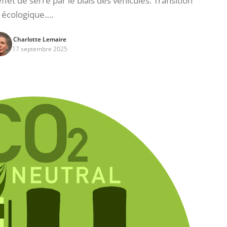
fet de serre par le biais des véhicules. Transition
écologique….
Charlotte Lemaire
17 septembre 2025