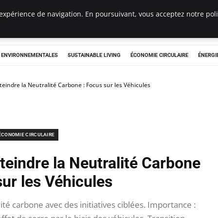
expérience de navigation. En poursuivant, vous acceptez notre polit
tryclub.com
S ENVIRONNEMENTALES
SUSTAINABLE LIVING
ÉCONOMIE CIRCULAIRE
ÉNERGI
teindre la Neutralité Carbone : Focus sur les Véhicules
ÉCONOMIE CIRCULAIRE
teindre la Neutralité Carbone
sur les Véhicules
ité carbone avec des initiatives ciblées. Importance :