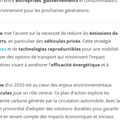
on entre
entreprises
,
gouvernements
et consommateurs.
vironnement pour les prochaines générations.
ne
met l’accent sur la nécessité de réduire les
émissions de
rts
, en particulier des
véhicules privés
. Cette stratégie
ues
et de
technologies reproductibles
pour une mobilité
riser des options de transport qui minimisent l’impact
ives visant à améliorer l’
efficacité énergétique
et à
ne
d’ici 2050 est au cœur des enjeux environnementaux
cules
joue un rôle central. Ce plan d’action explore les
einte carbone générée par la circulation automobile. Avec la
t primordial d’adopter des solutions durables pour garantir
ut en tenant compte des impacts économiques et sociaux.