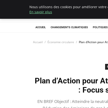
Nous utilisons des cookies pour améliorer votre 
Climategatecoun
En savoir plus
ACCUEIL
CHANGEMENTS CLIMATIQUES
POLITIQUE
Accueil
Économie circulaire
Plan d’Action pour At
Plan d’Action pour At
: Focus 
EN BREF Objectif : Atteindre la neutral