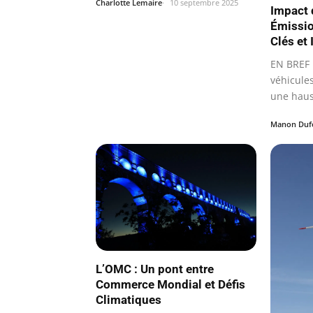
Charlotte Lemaire
10 septembre 2025
Impact 
Émissio
Clés et 
EN BREF 
véhicule
une haus
1990.
Manon Duf
L’OMC : Un pont entre
Commerce Mondial et Défis
Climatiques