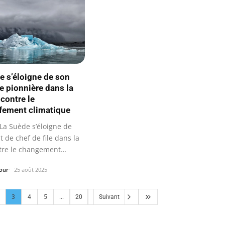
e s’éloigne de son
de pionnière dans la
 contre le
fement climatique
La Suède s’éloigne de
t de chef de file dans la
ntre le changement…
our
25 août 2025
3
4
5
...
20
Suivant