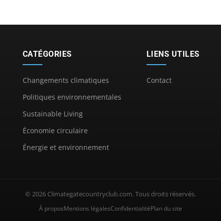
CATÉGORIES
LIENS UTILES
Changements climatiques
Contact
Politiques environnementales
Sustainable Living
Économie circulaire
Énergie et environnement
© 2026 Climategatecountryclub.com. Tous droits réservés.
À propos
Mentions légales
Confidentialité
Plan du site