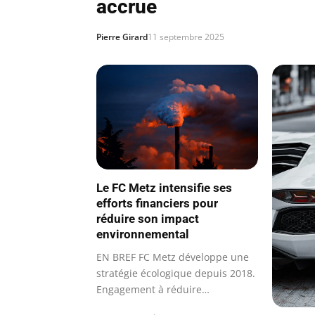
accrue
Pierre Girard
11 septembre 2025
Le FC Metz intensifie ses
efforts financiers pour
réduire son impact
environnemental
EN BREF FC Metz développe une
stratégie écologique depuis 2018.
Engagement à réduire
l’empreinte…