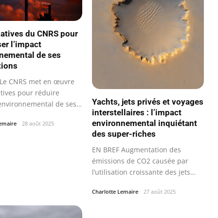
tiatives du CNRS pour
er l’impact
nemental de ses
tions
 Le CNRS met en œuvre
atives pour réduire
Yachts, jets privés et voyages
 environnemental de ses…
interstellaires : l’impact
environnemental inquiétant
Lemaire
28 août 2025
des super-riches
EN BREF Augmentation des
émissions de CO2 causée par
l’utilisation croissante des jets
privés et…
Charlotte Lemaire
27 août 2025