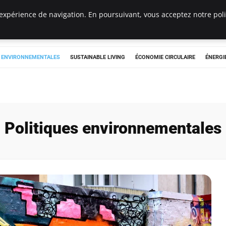
expérience de navigation. En poursuivant, vous acceptez notre polit
tryclub.com
S ENVIRONNEMENTALES
SUSTAINABLE LIVING
ÉCONOMIE CIRCULAIRE
ÉNERGI
Politiques environnementales