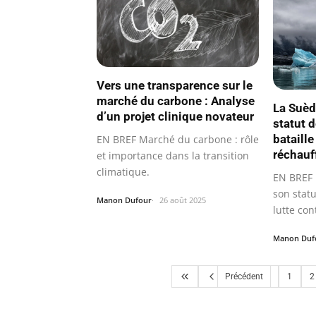
Vers une transparence sur le
marché du carbone : Analyse
La Suèd
d’un projet clinique novateur
statut 
bataille
EN BREF Marché du carbone : rôle
réchauf
et importance dans la transition
climatique.
EN BREF 
son statu
Manon Dufour
26 août 2025
lutte co
Manon Duf
Précédent
1
2