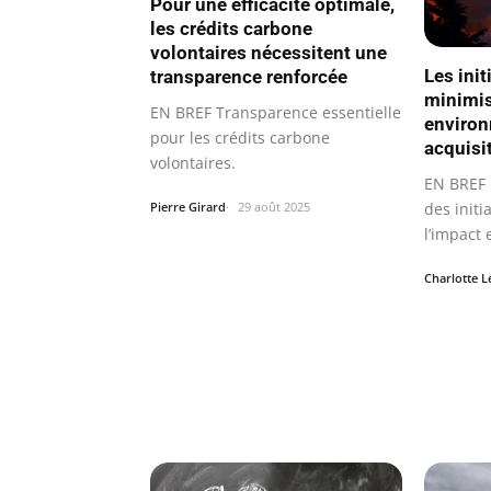
Pour une efficacité optimale,
les crédits carbone
volontaires nécessitent une
Les ini
transparence renforcée
minimis
EN BREF Transparence essentielle
environ
pour les crédits carbone
acquisi
volontaires.
EN BREF
Pierre Girard
29 août 2025
des initi
l’impact
Charlotte 