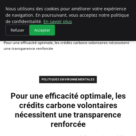
Climategatecountryclub.com
Nous utilisons des cookies pour améliorer votre expérience
de navigation. En poursuivant, vous acceptez notre politique
de confidentialité.
En savoir plus
Refuser
Accepter
Accueil
Politiques environnementales
Pour une efficacité optimale, les crédits carbone volontaires nécessitent
une transparence renforcée
POLITIQUES ENVIRONNEMENTALES
Pour une efficacité optimale, les
crédits carbone volontaires
nécessitent une transparence
renforcée