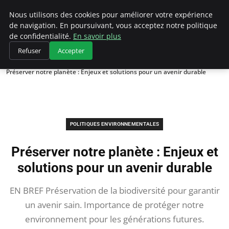
Climategatecountryclub.com
Nous utilisons des cookies pour améliorer votre expérience
de navigation. En poursuivant, vous acceptez notre politique
de confidentialité.
En savoir plus
Refuser
Accepter
Accueil
Politiques environnementales
Préserver notre planète : Enjeux et solutions pour un avenir durable
POLITIQUES ENVIRONNEMENTALES
Préserver notre planète : Enjeux et
solutions pour un avenir durable
EN BREF Préservation de la biodiversité pour garantir
un avenir sain. Importance de protéger notre
environnement pour les générations futures.