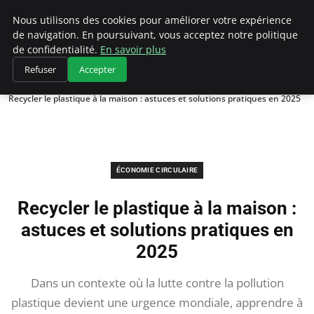
Climategatecountryclub.com
Nous utilisons des cookies pour améliorer votre expérience
de navigation. En poursuivant, vous acceptez notre politique
de confidentialité.
En savoir plus
Refuser
Accepter
Accueil
Économie circulaire
Recycler le plastique à la maison : astuces et solutions pratiques en 2025
ÉCONOMIE CIRCULAIRE
Recycler le plastique à la maison :
astuces et solutions pratiques en
2025
Dans un contexte où la lutte contre la pollution
plastique devient une urgence mondiale, apprendre à