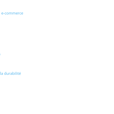
u e-commerce
s
a durabilité