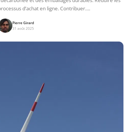
décarbonée et des emballages durables. Réduire les
processus d’achat en ligne. Contribuer….
Pierre Girard
31 août 2025