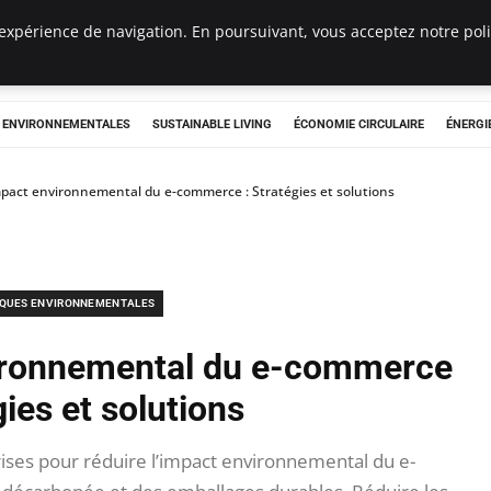
expérience de navigation. En poursuivant, vous acceptez notre polit
tryclub.com
S ENVIRONNEMENTALES
SUSTAINABLE LIVING
ÉCONOMIE CIRCULAIRE
ÉNERGI
mpact environnemental du e-commerce : Stratégies et solutions
IQUES ENVIRONNEMENTALES
vironnemental du e-commerce
gies et solutions
ses pour réduire l’impact environnemental du e-