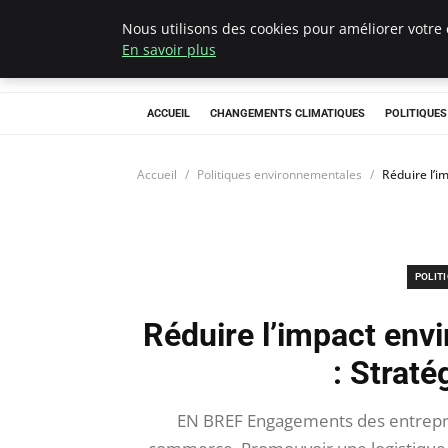
Nous utilisons des cookies pour améliorer votre 
Climategatecoun
En savoir plus
ACCUEIL
CHANGEMENTS CLIMATIQUES
POLITIQUE
Accueil
Politiques environnementales
Réduire l’i
POLIT
Réduire l’impact en
: Straté
EN BREF Engagements des entrepri